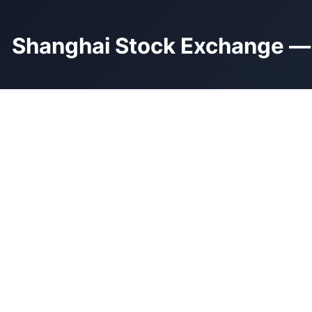
البورصة الصينية في شانغهاي — Shanghai Stock Exchange
تُشكّل بورصة شانغهاي للأسهم، أو Shanghai Stock Exchange (SSE)، عمودَ الدعم المركزي للنظام المالي في البر
الصناعية...