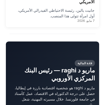
الأمريكي
جانيت يالين، رئيسة الاحتياطي الفيدرالي الأمريكي،
أول امرأة تتولى هذا المنصب.
7 مايو، 2026
قادة المالية
ماريو د raghi — رئيس البنك
المركزي الأوروبي
ماريو د raghi هو شخصية اقتصادية بارزة في إيطاليا،
حصل على درجة الدكتوراه في الاقتصاد، عمل كأستاذ
في جامعة فلورنسا. خلال مسيرته المهنية، شغل
مناصب...