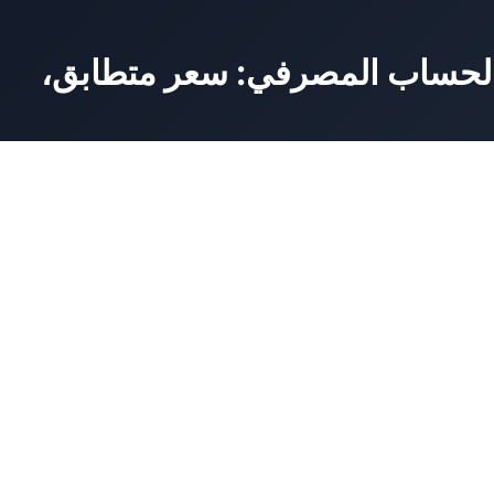
ولار في الحساب المصرفي: سعر متطابق،
صرفي متشابهين جدًّا. وفي جميع الحالات الثلاث، يرى المستخدم رصيدًا معبرًا ع