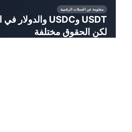
معلومة عن العملات الرقمية
USDT وUSDC والد
لكن الحقوق مختلفة
يبدو USDT وUSDC والدولار في الحساب الم
بالدولار، ويمكنه تحويل الأموال أو استخدامها للدفع...
7 Авг, 2026
by خبراء المجلة FORTRADER