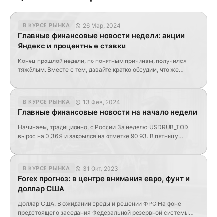
26 Мар, 2024
В КУРСЕ РЫНКА
Главные финансовые новости недели: акции
Яндекс и процентные ставки
Конец прошлой недели, по понятным причинам, получился
тяжёлым. Вместе с тем, давайте кратко обсудим, что же
произошло на российском рынке и в мире. USDRUB_TOD на
прошлой неделе сильно болтало: доллар сходил на 93,70 и на
отметке 91,30 тоже побывал. Понятно, что события в Москве
13 Фев, 2024
В КУРСЕ РЫНКА
не прошли мимо. Несмотря на то, что к моменту
Главные финансовые новости на начало недели
произошедшего в […]
Начинаем, традиционно, с России За неделю USDRUB_TOD
вырос на 0,36% и закрылся на отметке 90,93. В пятницу
произошло очередное непредвиденное – курс доллара вновь
неожиданно скакнул на 92,68, т.е. на 2%, после чего
последовал откат на прежние уровни. Напомню, что похожая
31 Окт, 2023
В КУРСЕ РЫНКА
ситуация наблюдалась во вторник 16.01. Причина таких
Forex прогноз: в центре внимания евро, фунт и
неожиданных всплесков волатильности так и не установлена.
доллар США
[…]
Доллар США. В ожидании среды и решений ФРС На фоне
предстоящего заседания Федеральной резервной системы