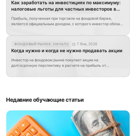
Как заработать на инвестициях по максимуму:
поменялись – будем рассматривать следующие критерии: P/E
налоговые льготы для частных инвесторов в
[…]
2026 году
Прибыль, полученная при торговле на фондовой бирже,
является официальным доходом, с которого инвестор обязан
уплатить НДФЛ в размере 13%. Однако, существуют способы,
позволяющие сократить ставку налога на доход физических
лиц или вовсе его не платить. Обсудим, какие налоговые
7 Янв, 2026
ФОНДОВЫЙ РЫНОК. НАЧАЛО
льготы существуют в РФ для частных инвесторов. в 2026
Когда нужно и когда не нужно продавать акции
году. Содержание Инвестиции в ценные бумаги на трехлетний
[…]
Инвестор на фондовом рынке покупает акции на
долгосрочную перспективу в расчете на прибыль от
деятельности компании, а не только курсового роста ценных
бумаг. Однако, случаются ситуации, в которых акции, которые
предполагалось удерживать долгое время, необходимо
продать. Когда же это нужно сделать и когда этого делать не
стоит? Когда стоит продать свои акции Стоимость акций стала
[…]
Недавние обучающие статьи