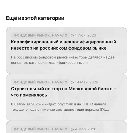
Ещё из этой категории
1 Июн, 2026
ФОНДОВЫЙ РЫНОК. НАЧАЛО
Квалифицированный и неквалифицированный
инвестор на российском фондовом рынке
На российском фондовом рынке инвесторы делятся на две
основные категории: квалифицированные и
неквалифицированные. Это разделение нужно не для
формальности, а для ограничения доступа к сложным и
рискованным инструментам. Законодатель исходит из простой
14 Май, 2026
ФОНДОВЫЙ РЫНОК. НАЧАЛО
логики: чем сложнее продукт и выше риск потерь, тем больше
Строительный сектор на Московской бирже –
опыта, знаний или финансовой устойчивости должно быть у
что поменялось
инвестора. Для начинающего или инвестора […]
В целом за 2025-й индекс опустился на 11%. С начала
текущего года снижение составляет ещё порядка 8%.
Получается, что показатель снижается уже 3 года подряд. Из
четырёх компаний, входящих в индекс, места распределились
следующим образом: Группа ЛСР -22,7% Эталон -29,2% ПИК
4 Мар, 2026
ФОНДОВЫЙ РЫНОК. НАЧАЛО
-5,9% Самолет -5,3% Критерии сравнительной оценки не