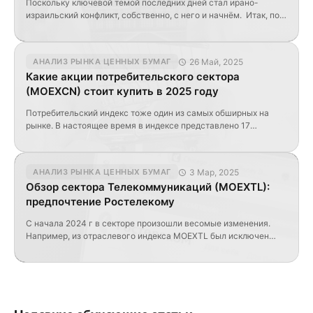
Поскольку ключевой темой последних дней стал ирано-
израильский конфликт, собственно, с него и начнём. Итак, по
истечении 12 дней конфликт был завершён подписанием
соглашения о прекращении огня в начале прошлой недели.
При этом, завершился он ударом Ирана по военной базе в
26 Май, 2025
АНАЛИЗ РЫНКА ЦЕННЫХ БУМАГ
США, в результате которого никто не пострадал. После этого
Какие акции потребительского сектора
Трамп объявил о том, что всё […]
(MOEXCN) стоит купить в 2025 году
Потребительский индекс тоже один из самых обширных на
рынке. В настоящее время в индексе представлено 17
компаний. За последний произошла некоторая корректировка
индекса: из MOEXCN были исключены АргенБиотех, Русагро, и
Fix Price, зато было добавлено ещё целых 5 компаний:
3 Мар, 2025
АНАЛИЗ РЫНКА ЦЕННЫХ БУМАГ
Евротранс, ВсеИнструменты.ру, Промомед, Делимобиль,
Обзор сектора Телекоммуникаций (MOEXTL):
ОЗОН Фармацевтика. Что изменилось с 2024 года В нашем
предпочтение Ростелекому
предыдущем обзоре этого […]
С начала 2024 г в секторе произошли весомые изменения.
Например, из отраслевого индекса MOEXTL был исключен
Таттелеком. Таким образом, в настоящее время индекс
рассчитывается по акциям всего трёх компаний: МТС, МГТС
префы и Ростелеком. МГТС принадлежит МТС. Цифры Общая
капитализация компаний, входящих в индекс, составляет
порядка 794,8 млрд. руб. Это один из самых маленьких
российских […]