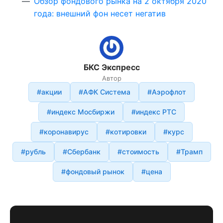
Обзор фондового рынка на 2 октября 2020
года: внешний фон несет негатив
БКС Экспресс
Автор
#акции
#АФК Система
#Аэрофлот
#индекс Мосбиржи
#индекс РТС
#коронавирус
#котировки
#курс
#рубль
#Сбербанк
#стоимость
#Трамп
#фондовый рынок
#цена