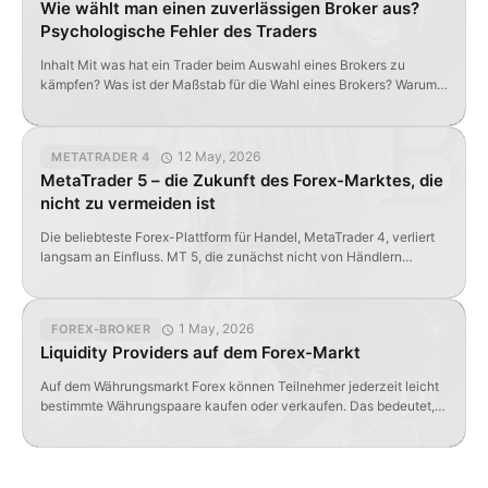
Wie wählt man einen zuverlässigen Broker aus?
[…]
Psychologische Fehler des Traders
Inhalt Mit was hat ein Trader beim Auswahl eines Brokers zu
kämpfen? Was ist der Maßstab für die Wahl eines Brokers? Warum
fallen wir auf den Köder des Brokers herein? Wie kann man sich vor
seinem eigenen Unterbewusstsein schützen? Wie wählt man den
Broker richtig aus? Mit was hat ein Trader beim Auswahl eines
12 May, 2026
METATRADER 4
Brokers […]
MetaTrader 5 – die Zukunft des Forex-Marktes, die
nicht zu vermeiden ist
Die beliebteste Forex-Plattform für Handel, MetaTrader 4, verliert
langsam an Einfluss. MT 5, die zunächst nicht von Händlern
unterstützt wurde, wird mit jedem Update attraktiver.
1 May, 2026
FOREX-BROKER
Liquidity Providers auf dem Forex-Markt
Auf dem Währungsmarkt Forex können Teilnehmer jederzeit leicht
bestimmte Währungspaare kaufen oder verkaufen. Das bedeutet,
dass zu einem bestimmten Zeitpunkt und zu einem bestimmten
Preis sowohl Käufer als auch Verkäufer für diese Währungspaar
vorhanden sind. In diesem Fall wird gesagt, dass das betreffende
Asset eine hohe Liquidität hat, also die ständige Möglichkeit bietet,