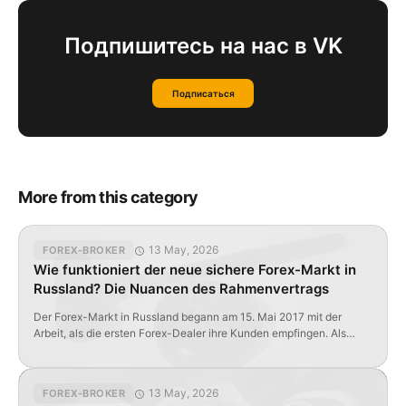
Подпишитесь на нас в VK
Подписаться
More from this category
13 May, 2026
FOREX-BROKER
Wie funktioniert der neue sichere Forex-Markt in
Russland? Die Nuancen des Rahmenvertrags
Der Forex-Markt in Russland begann am 15. Mai 2017 mit der
Arbeit, als die ersten Forex-Dealer ihre Kunden empfingen. Als
formeller, aber wichtiger Schritt erwies sich die Registrierung des
Rahmenvertrags, der die Beziehungen zwischen der Firma und
dem Trader definiert. Was ist ein Rahmenvertrag auf dem
13 May, 2026
FOREX-BROKER
russischen Forex-Markt und wofür ist er erforderlich? Laut Punkt