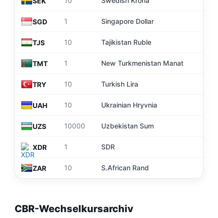
8
10
Swedish Krona
SEK
6
1
Singapore Dollar
SGD
8
10
Tajikistan Ruble
TJS
2
1
New Turkmenistan Manat
TMT
1
10
Turkish Lira
TRY
1
10
Ukrainian Hryvnia
UAH
6
10000
Uzbekistan Sum
UZS
11
1
SDR
XDR
5
10
S.African Rand
ZAR
CBR-Wechselkursarchiv