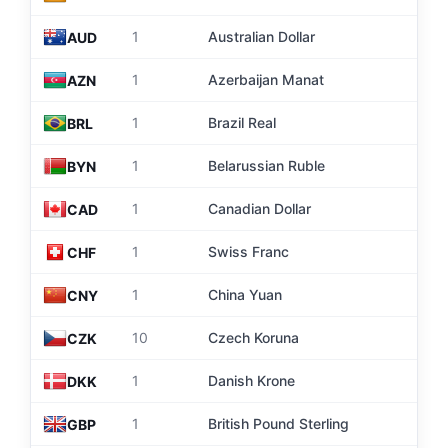
5
1
Australian Dollar
AUD
4
1
Azerbaijan Manat
AZN
1
1
Brazil Real
BRL
2
1
Belarussian Ruble
BYN
5
1
Canadian Dollar
CAD
10
1
Swiss Franc
CHF
1
1
China Yuan
CNY
3
10
Czech Koruna
CZK
1
1
Danish Krone
DKK
11
1
British Pound Sterling
GBP