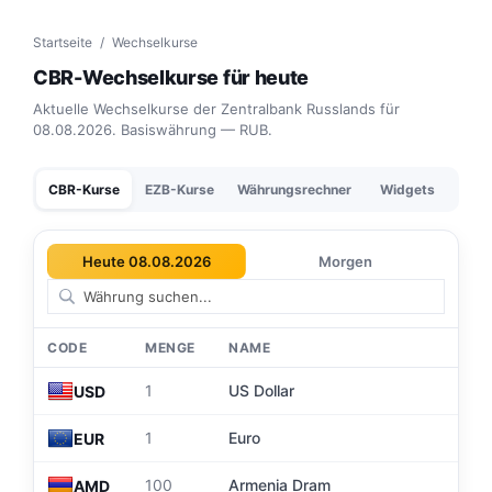
Startseite
/
Wechselkurse
CBR-Wechselkurse für heute
Aktuelle Wechselkurse der Zentralbank Russlands für
08.08.2026. Basiswährung — RUB.
CBR-Kurse
EZB-Kurse
Währungsrechner
Widgets
Heute 08.08.2026
Morgen
CODE
MENGE
NAME
8
1
US Dollar
USD
9
1
Euro
EUR
2
100
Armenia Dram
AMD