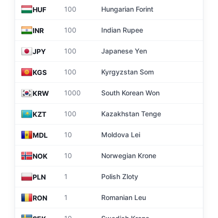
2
100
Hungarian Forint
HUF
8
100
Indian Rupee
INR
5
100
Japanese Yen
JPY
9
100
Kyrgyzstan Som
KGS
5
1000
South Korean Won
KRW
1
100
Kazakhstan Tenge
KZT
4
10
Moldova Lei
MDL
8
10
Norwegian Krone
NOK
2
1
Polish Zloty
PLN
1
1
Romanian Leu
RON