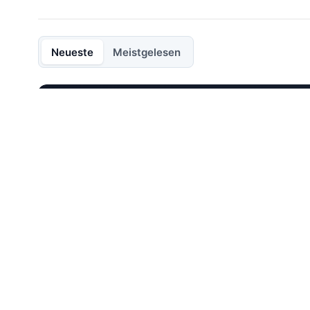
Neueste
Meistgelesen
73 FORTRADER
MetaTrader 4 gegen Me
Wenn Sie noch unsicher sind, welches Terminal 