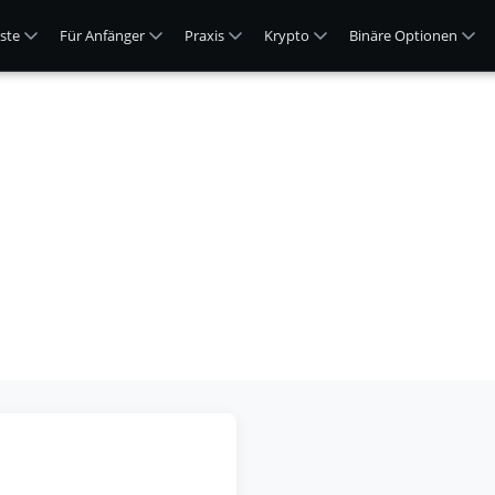
ste
Für Anfänger
Praxis
Krypto
Binäre Optionen