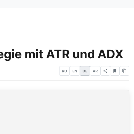
tegie mit ATR und ADX
RU
EN
DE
AR