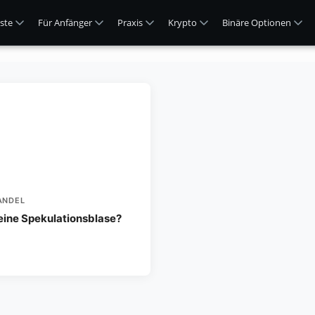
ste
Für Anfänger
Praxis
Krypto
Binäre Optionen
ANDEL
 eine Spekulationsblase?