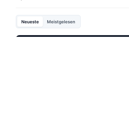
Neueste
Meistgelesen
EXPERTENBERATER
So testen Sie einen For
MetaTrader 4
Das Testen eines Handelsroboters im Forex-Mar
automatisierte Handelsaktivitäten am Devisenmar