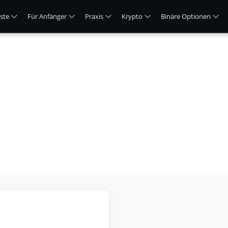
ste
Für Anfänger
Praxis
Krypto
Binäre Optionen