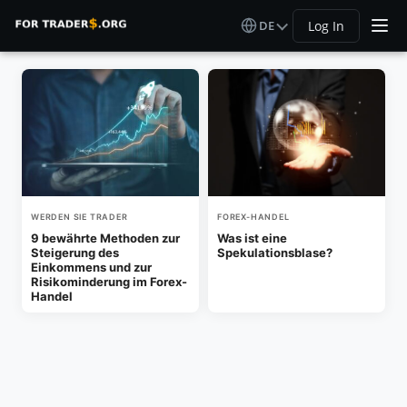
DE
Log In
WERDEN SIE TRADER
FOREX-HANDEL
9 bewährte Methoden zur
Was ist eine
Steigerung des
Spekulationsblase?
Einkommens und zur
Risikominderung im Forex-
Handel