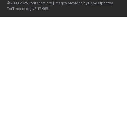
© 2008-2025 Fortraders.org | Images provided by
Depositphotos
ForTraders.org v2.17.988