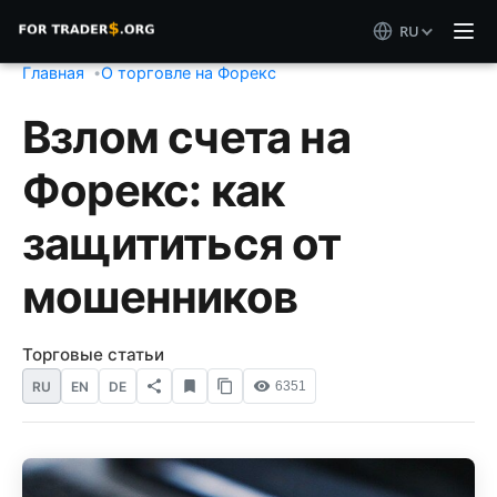
RU
Главная
О торговле на Форекс
Взлом счета на
Форекс: как
защититься от
мошенников
Торговые статьи
RU
EN
DE
6351