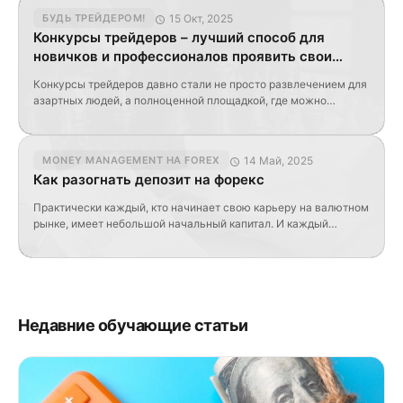
расходы, чтобы преумножать свой капитал. 20% идут на
15 Окт, 2025
БУДЬ ТРЕЙДЕРОМ!
сбережения Большая часть населения Земли сбережений не
Конкурсы трейдеров – лучший способ для
имеет и живет от зарплаты к зарплате. Остальные
новичков и профессионалов проявить свои
откладывают следующим […]
навыки
Конкурсы трейдеров давно стали не просто развлечением для
азартных людей, а полноценной площадкой, где можно
проверить свои знания, стратегию и умение управлять
эмоциями. Они объединяют новичков, которые делают первые
шаги на валютном рынке, и опытных профессионалов,
14 Май, 2025
MONEY MANAGEMENT НА FOREX
привыкших работать в условиях стресса и конкуренции.
Как разогнать депозит на форекс
Главное преимущество торговых соревнований — это
сочетание обучения и практики без необходимости […]
Практически каждый, кто начинает свою карьеру на валютном
рынке, имеет небольшой начальный капитал. И каждый
мечтает увеличить его максимально быстро, в идеале за
первую неделю. Такой метод трейдинга на форекс называется
разгоном депозита. Он действительно может сильно
увеличить вложения спекулянта, правда и риски при этом
столь же высоки. Посмотрим подробнее на его плюсы и
минусы. […]
Недавние обучающие статьи