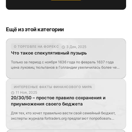
Ещё из этой категории
3 Дек, 2025
О ТОРГОВЛЕ НА ФОРЕКС
Что такое спекулятивный пузырь
Только за период с ноября 1636 года по февраль 1637 года
цена луковиц тюльпанов в Голландии увеличилась более чем
в сто раз, достигнув цены, которая ныне эквивалентна
десяткам тысяч долларов за 1 луковицу. Но уже 3 февраля
1637 года выяснилось, что больше по таким ценам луковицы
ИНТЕРЕСНЫЕ ФАКТЫ ФИНАНСОВОГО МИРА
не покупают, и цены резко двинулись вниз: к 1 […]
11 Ноя, 2025
20/30/50 – простое правило сохранения и
приумножения своего бюджета
Для тех, кто хочет правильно вести свой семейный бюджет,
эксперты журнала fortraders.org предлагают попробовать
простое правило, которое очень легко запомнить и которое
поможет понять, какие суммы нужно тратить на какие