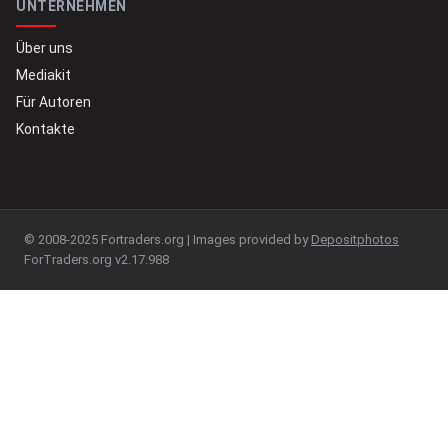
UNTERNEHMEN
Über uns
Mediakit
Für Autoren
Kontakte
© 2008-2025 Fortraders.org | Images provided by
Depositphotos
ForTraders.org v2.17.988