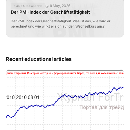
Produzentenpreisindex (PPI)? Der Produzentenpreisindex
9 May, 2026
FOREX-BEGRIFFE
(Producer Price Index, PPI) ist ein Inflationsindikator, der die
Der PMI-Index der Geschäftstätigkeit
Veränderungen der Großhandelspreise für eine “Korb” von […]
Der PMI-Index der Geschäftstätigkeit. Was ist das, wie wird er
berechnet und wie wirkt er sich auf den Wechselkurs aus?
Recent educational articles