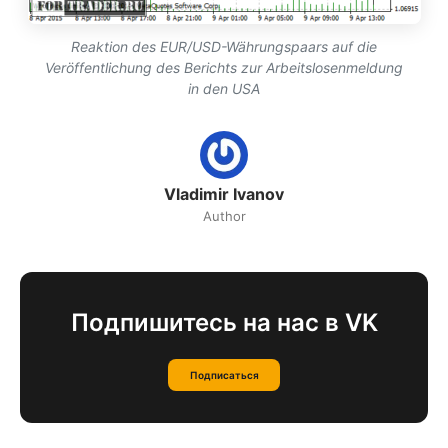
Reaktion des EUR/USD-Währungspaars auf die
Veröffentlichung des Berichts zur Arbeitslosenmeldung
in den USA
Vladimir Ivanov
Author
Подпишитесь на нас в VK
Подписаться