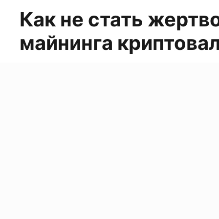
Как не стать жертв
майнинга криптова
Юрий FT 23423