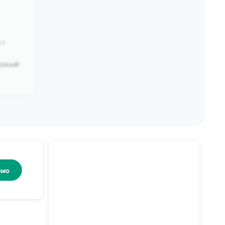
АХ
ФОНДОВЫЕ БИРЖИ МИРА
а
Шанхайская фондовая биржа —
ковый
Shanghai Stock Exchange, SSE