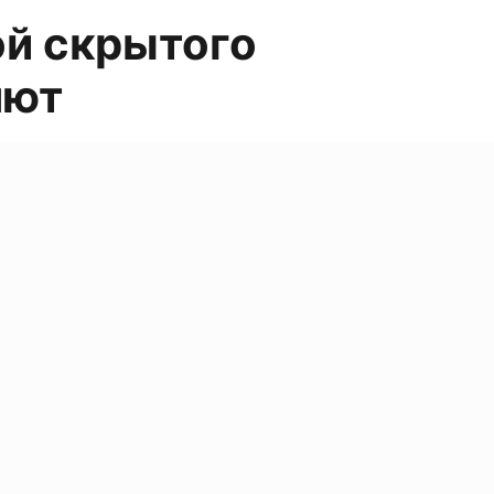
ой скрытого
лют
RU
EN
DE
AR
8195