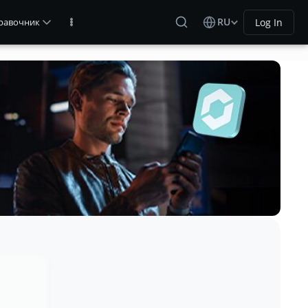
RU
Log In
равочник