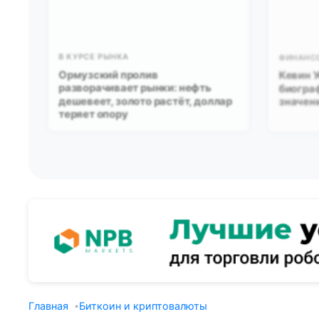
В КУРСЕ РЫНКА
ФИНАНС
Ормузский пролив
Кевин У
разворачивает рынки: нефть
биограф
дешевеет, золото растёт, доллар
значен
теряет опору
Главная
Биткоин и криптовалюты