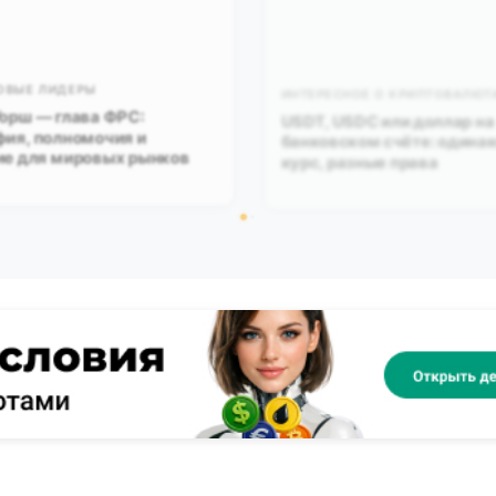
ОВЫЕ ЛИДЕРЫ
ИНТЕРЕСНОЕ О КРИПТОВАЛЮТ
орш — глава ФРС:
USDT, USDC или доллар н
ия, полномочия и
банковском счёте: одина
ие для мировых рынков
курс, разные права