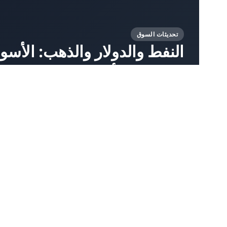
تحديثات السوق
النفط والدولار والذهب: الأس
والبيانات الأمريكية عن سوق 
السابقة بافتتاح المضيق قريباً إلى انخفاض أسعار...
8 Авг, 2026
by خبراء المجلة FORTRADER
تحديثات السوق
مضيق هرمز يُحرّك الأسواق: انخفاض أسعار
النفط وارتفاع الذهب وضعف الدولار
7 Авг, 2026