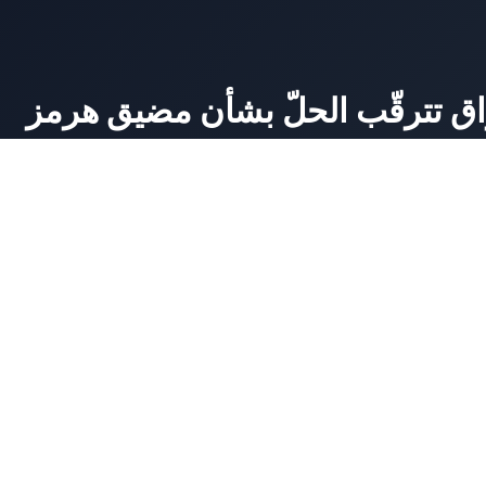
واق تترقّب الحلّ بشأن مضيق هرمز
العمل
يظل الوضع المحيط بمضيق هرمز العامل الرئيسي لأسواق السلع الأولية وأسواق العملات في ٧ أغسطس. وقد أدّت التوقعات
تحليل سوق الأوراق المالية
سوق الأوراق المالية: تحليل قطاع النقل
(MOEXTN)
7 Авг, 2026