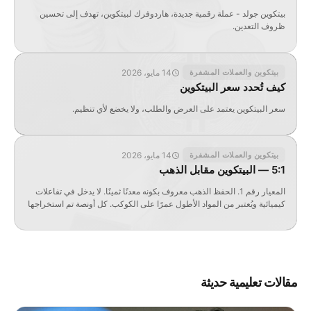
بيتكوين جولد - عملة رقمية جديدة، هاردوفرك لبيتكوين، تهدف إلى تحسين
ظروف التعدين.
14 مايو، 2026
بيتكوين والعملات المشفرة
كيف تُحدد سعر البيتكوين
سعر البيتكوين يعتمد على العرض والطلب، ولا يخضع لأي تنظيم.
14 مايو، 2026
بيتكوين والعملات المشفرة
5:1 — البيتكوين مقابل الذهب
المعيار رقم 1. الحفظ الذهب معروف بكونه معدنًا ثمينًا. لا يدخل في تفاعلات
كيميائية ويُعتبر من المواد الأطول عمرًا على الكوكب. كل أونصة تم استخراجها
يومًا ما ما زالت موجودة على الأرض، باستثناء الجزء الصغير الذي تم استخدامه
في المركبات الفضائية. نظرًا لوجود خطر لاستهداف البيتكوين إذا تحققت
ظروف معينة أثناء التعدين، لكن لم تحدث […]
مقالات تعليمية حديثة