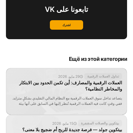
تابعونا على VK
اشترك
Ещё из этой категории
29 مايو، 2026
تداول العملات الرقمية
العملات الرقمية والمصارف: أين تكمن الحدود بين الابتكار
والمخاطر النظامية؟
يتصاعد تداخل سوق العملات الرقمية مع النظام المالي التقليدي بشكلٍ متزايد.
ففي وقتٍ كانت فيه العملات الرقمية تُنظر إليها في السابق على أنها بيئة
مضاربية منعزلة، فإن المصارف والجهات التنظيمية والبنوك المركزية اليوم لا
تناقش فقط سعر بيتكوين، بل أيضًا الاستيبلكوينز (العملات المستقرة)، والودائع
المُرمَّزة رقميًّا، والحسابات الرقمية، وأثر الأصول الرقمية على سيولة البنوك.
15 مايو، 2026
بيتكوين والعملات المشفرة
المحتويات […]
بيتكوين جولد — فرصة جديدة للربح أم ضجيج بلا معنى؟