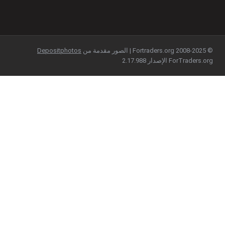
© 2008-2025 Fortraders.org | الصور مقدمة من
Depositphotos
ForTraders.org الإصدار 2.17.988