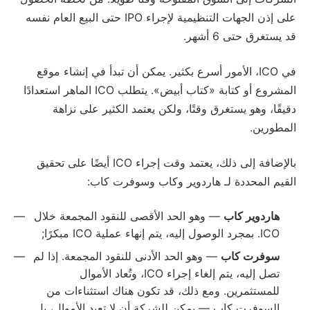
على إذن الجهات التنظيمية لإجراء IPO حتى البيع العام نفسه
قد يستغرق حتى 6 أشهر.
في ICO، الأمور أسرع بكثير. يمكن أن تبدأ في إنشاء موقع
المشروع أو كتابة «كتاب أبيض». يتطلب ICO الماهر استعدادًا
دقيقًا، وهو يستغرق وقتًا، ولكن يعتمد الكثير على نزاهة
المطورين.
بالإضافة إلى ذلك، يعتمد وقت إجراء ICO أيضًا على تحقيق
القيم المحددة لـ هاردوير وكاب وسوفرت كاب:
هاردوير كاب
— وهو الحد الأقصى للنقود المجمعة خلال
ICO. بمجرد الوصول إليه، يتم إنهاء عملية ICO مبكرًا;
سوفرت كاب
— وهو الحد الأدنى للنقود المجمعة. إذا لم
تصل إليه، يتم إلغاء إجراء ICO، وتُعاد الأموال
للمستثمرين. ومع ذلك، قد تكون هناك استثناءات من
السوفرت كاب — يمكن للشركة أن لا تعيد الأموال، بل