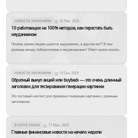
$150 000 к концу 2026 года несмотря на неровный путь.
16 Янв, 2026
НОВОСТИ ЭКОНОМИКИ
10 работающих на 100% методов, как перестать быть
неудачником
Почему одним людям удается задуманное, а другим нет? В чем
разница между победителями и неудачниками? Ответ нужно искать в
своем отношении к жизни и к окружающим. Именно здесь находятся
причины удач и неудач. Всем без исключения неудачникам
свойственны одни и те же грустные, непозитивные мысли, которые
затягивают их в болото жизненных сложностей. Не зря древняя […]
10 Сен, 2025
НОВОСТИ ЭКОНОМИКИ
Обратный выкуп акций или buyback — это очень длинный
заголовок для тестирования генерации картинки
Это тестовый контент для проверки генерации картинки с длинным
заголовком.
17 Июн, 2025
В КУРСЕ РЫНКА
Главные финансовые новости на начало недели