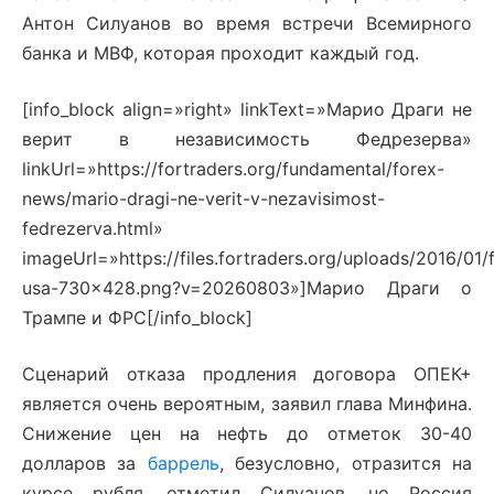
Антон Силуанов во время встречи Всемирного
банка и МВФ, которая проходит каждый год.
[info_block align=»right» linkText=»Марио Драги не
верит в независимость Федрезерва»
linkUrl=»https://fortraders.org/fundamental/forex-
news/mario-dragi-ne-verit-v-nezavisimost-
fedrezerva.html»
imageUrl=»https://files.fortraders.org/uploads/2016/01/
usa-730×428.png?v=20260803»]Марио Драги о
Трампе и ФРС[/info_block]
Сценарий отказа продления договора ОПЕК+
является очень вероятным, заявил глава Минфина.
Снижение цен на нефть до отметок 30-40
долларов за
баррель
, безусловно, отразится на
курсе рубля, отметил Силуанов, но Россия