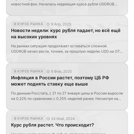
новостной фон. Началась коррекция курса рубля USDRUB
поднялся к 71,8 EURRUB на 83,7 CNYRUB находится на 10,6 Но
общая картина за квартал всё равно продолжает оставаться
для курса иностранной валюты плачевной. Так, юань за 3
8 Апр, 2025
В КУРСЕ РЫНКА
месяца упал почти на 10%, EUR и USD снижаются против
Новости недели: курс рубля падает, но всё ещё
рубля еще сильнее. […]
на высоких уровнях
На рынках ситуация продолжает оставаться сложной.
USDRUB начал расти, точнее, за прошлую неделю USD на OTC
проехался вниз почти на 1%. Однако на текущей торгуемся
уже на 86 руб. Причины понятны – нефть. По Urals за март в
среднем цена была чуть ниже $59/б. Это ниже, чем заложено
6 Фев, 2025
В КУРСЕ РЫНКА
в бюджет $69,7/б, но и ниже т.н. […]
Инфляция в России растет, поэтому ЦБ РФ
может поднять ставку еще выше
По данным Росстата, с 21 по 27 января цены в России выросли
на 0,22% по сравнению с 0,25% неделей ранее. Несмотря на
замедление относительно недели, в годовом измерении
инфляция продолжает расти до 10,14% по сравнению с 10,04%
неделю назад. Такая динамика приближает россиян к тому,
24 Май, 2024
В КУРСЕ РЫНКА
что на следующем заседании Центрального Банка РФ, которое
Курс рубля растет. Что происходит?
состоится 14 […]