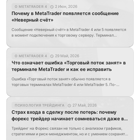
зависит от банков, брокеров, маркетмейкеров и крупных
2 Июн, 2026
О METATRADER 4
финансовых организаций. В рабочие дни они обеспечивают
Почему в MetaTrader появляется сообщение
обмен валют, формируют котировки и создают поток […]
«Неверный счёт»
Сообщение «Неверный счёт» в MetaTrader 4 или 5 появляется
в момент подключения к торговому серверу. Терминал
проверяет введённые данные и не может авторизовать
пользователя. На практике это означает, что проблема
связана не с платформой, индикаторами или советниками, а
29 Май, 2026
О METATRADER 4
именно с доступом к торговому счёту. Для успешного входа
Что означает ошибка «Торговый поток занят» в
терминал должен получить три корректных параметра: номер
терминале MetaTrader и как ее исправить
торгового […]
Ошибка «Торговый поток занят» обычно появляется в
торговых терминалах MetaTrader 4 или MetaTrader 5. По-
английски она звучит так Trade context is busy. Простыми
словами, это означает, что терминал уже обрабатывает одну
торговую операцию и временно не может выполнить
27 Май, 2026
ПСИХОЛОГИЯ ТРЕЙДИНГА
следующую команду. Такая ошибка может возникнуть как при
Страх входа в сделку после потерь: почему
ручной торговле, так и при работе советников, скриптов или
форекс трейдер начинает сомневаться даже в
[…]
хороших сигналах
Трейдинг на Форекс связан не только с анализом графиков,
стратегиями и риск-менеджментом, но и с умением сохранять
психологическую устойчивость после неудачных сделок.