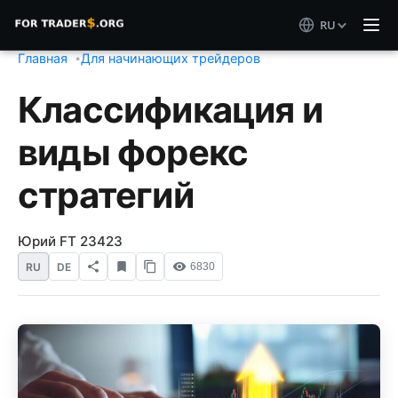
RU
Главная
Для начинающих трейдеров
Классификация и
виды форекс
стратегий
Юрий FT 23423
RU
DE
6830