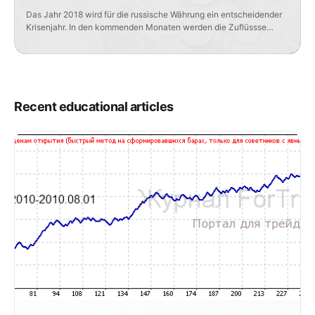
Das Jahr 2018 wird für die russische Währung ein entscheidender
Krisenjahr. In den kommenden Monaten werden die Zuflüssse
ausländischen Kapitals, die dem Rubel unter den Bedingungen
wirtschaftlicher Sanktionen und Der Rubel könnte seine
Anlageattraktivität verlieren Gemäß Umfragen werden
ausländische Fonds, die etwa 15 Mrd. Dollar in russische OFZ
investiert haben, im Jahr 2018 das Interesse […]
Recent educational articles