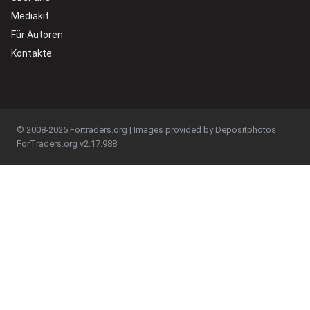
Mediakit
Für Autoren
Kontakte
© 2008-2025 Fortraders.org | Images provided by
Depositphotos
ForTraders.org v2.17.988