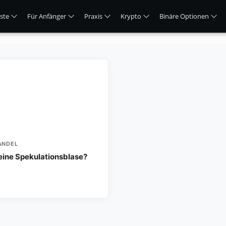
ste
Für Anfänger
Praxis
Krypto
Binäre Optionen
ANDEL
 eine Spekulationsblase?