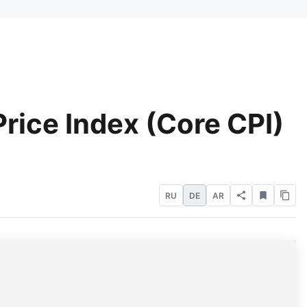
rice Index (Core CPI)
RU
DE
AR