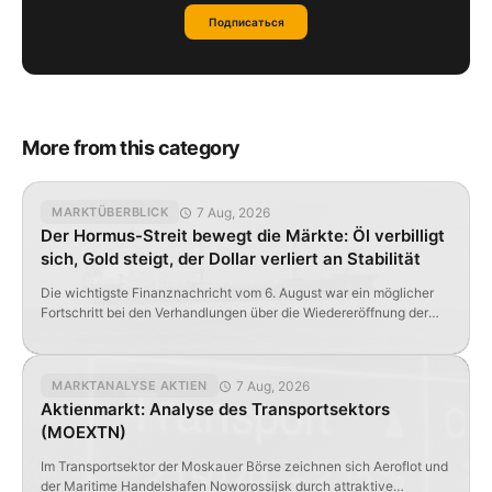
Подписаться
More from this category
7 Aug, 2026
MARKTÜBERBLICK
Der Hormus-Streit bewegt die Märkte: Öl verbilligt
sich, Gold steigt, der Dollar verliert an Stabilität
Die wichtigste Finanznachricht vom 6. August war ein möglicher
Fortschritt bei den Verhandlungen über die Wiedereröffnung der
Straße von Hormus. Selbst ohne ein endgültiges Abkommen
führten die Erklärungen Irans und Omans bereits zu einem
Rückgang der Ölpreise, einem Anstieg des Goldpreises und einer
7 Aug, 2026
MARKTANALYSE AKTIEN
Schwächung des US-Dollars. Die Märkte handeln jedoch nicht
Aktienmarkt: Analyse des Transportsektors
einen vollzogenen Sachverhalt, sondern […]
(MOEXTN)
Im Transportsektor der Moskauer Börse zeichnen sich Aeroflot und
der Maritime Handelshafen Noworossijsk durch attraktive