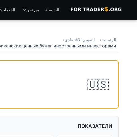
الرئيسية
من نحن
الخدمات
الرئيسية
التقويم الاقتصادي
риканских ценных бумаг иностранными инвесторами
УПОК ДОЛГОСРОЧНЫХ
🇺🇸
УМАГ ИНОСТРАННЫМИ
ИНВЕСТОРАМИ
ПОКАЗАТЕЛИ