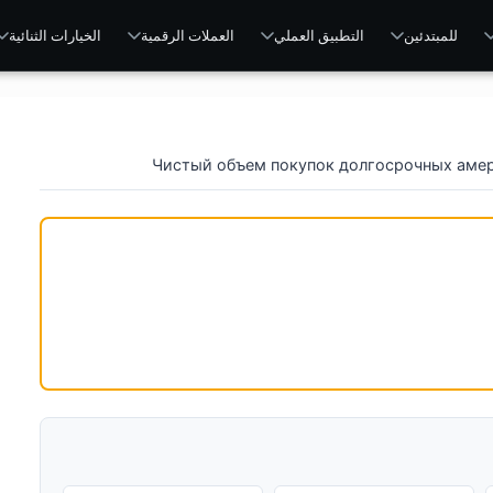
للمبتدئين
التطبيق العملي
العملات الرقمية
الخيارات الثنائية
Чистый объем покупок долгосрочных аме
ЧИСТЫЙ ОБЪЕМ ПОК
АМЕРИКАНСКИХ ЦЕННЫХ Б