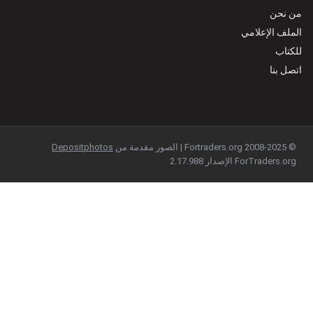
من نحن
الملف الإعلامي
للكتاب
اتصل بنا
© 2008-2025 Fortraders.org | الصور مقدمة من
Depositphotos
ForTraders.org الإصدار 2.17.988