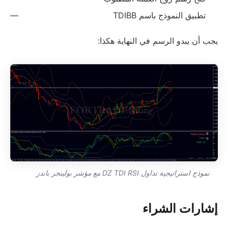
تطبيق النموذج باسم TDIBB
يجب أن يبدو الرسم في النهاية هكذا:
نموذج استراتيجية تداول DZ TDI RSI مع مؤشر بولينجر باندز
إشارات الشراء