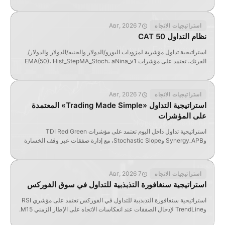
وقف خسارة ونقطة تعادل.
7 Авг, 2026
استراتيجيات الاتجاه
نظام التداول CAT 50
استراتيجية تداول مؤشرية لمزودات اليورو/الدولار والجنيه/الدولار والدولار/
الفرنك، تعتمد على مؤشرات EMA(50)، Hist_StepMA_Stoch، aNina_v1
وMAX Moving Average.
7 Авг, 2026
استراتيجيات الاتجاه
استراتيجية التداول «Trading Made Simple» المعتمدة
على المؤشرات
استراتيجية تداول داخل اليوم تعتمد على مؤشرات TDI Red Green
وSynergy_APB وStochastic Slope، مع إدارة صفقات عبر وقف الخسارة
فقط.
7 Авг, 2026
استراتيجيات الاتجاه
استراتيجية سنغافورة التذبذبية للتداول في سوق الفوركس
استراتيجية سنغافورة التذبذبية للتداول في الفوركس تعتمد على مؤشري RSI
وTrendLine لإدخال الصفقات عند انعكاسات الاتجاه على الإطار الزمني M15.