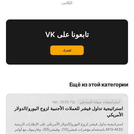
الكاتب
تابعونا على VK
اشترك
Ещё из этой категории
7 Авг, 2026
استراتيجيات سهلة للمبتدئين
استراتيجية تداول فيشر للعملات الأجنبية لزوج اليورو/الدولار
الأمريكي
استراتيجية تداول فيشر لزوج اليورو/الدولار الأمريكي على الإطارات الزمنية
M15–M30 باستخدام مؤشرات فيشر(10)، وفيشر(55)، وفارموڤ مع أوامر