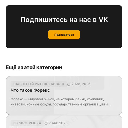
Подпишитесь на нас в VK
Подписаться
Ещё из этой категории
7 Авг, 2026
ВАЛЮТНЫЙ РЫНОК. НАЧАЛО
Что такое Форекс
Форекс — мировой рынок, на котором банки, компании,
инвестиционные фонды, государственные организации и
частные участники обменивают одну валюту на другую.
Название происходит от английского выражения foreign
exchange — «обмен иностранной валюты». В
7 Авг, 2026
В КУРСЕ РЫНКА
профессиональной среде также используется сокращение FX.