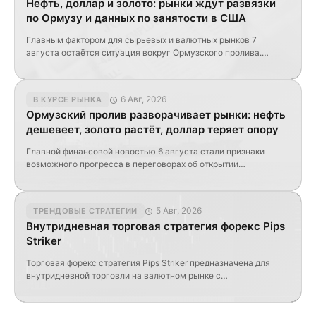
Нефть, доллар и золото: рынки ждут развязки
В отличие от фондового рынка, Форекс не сосредоточен на
по Ормузу и данных по занятости в США
одной бирже. Большинство валютных операций заключается
напрямую между […]
Главным фактором для сырьевых и валютных рынков 7
августа остаётся ситуация вокруг Ормузского пролива.
Ожидания его скорого открытия ранее привели к падению
нефти, однако условия, предлагаемые Ираном, оказались
существенно жёстче первоначальных ожиданий.
6 Авг, 2026
В КУРСЕ РЫНКА
Одновременно рынки ждут свежих данных по занятости в
Ормузский пролив разворачивает рынки: нефть
США, которые могут изменить прогноз по процентным ставкам
дешевеет, золото растёт, доллар теряет опору
ФРС. Нефть возвращает геополитические риски Иран
рассматривает […]
Главной финансовой новостью 6 августа стали признаки
возможного прогресса в переговорах об открытии
Ормузского пролива. Даже без окончательного соглашения
заявления Ирана и Омана уже привели к снижению нефтяных
котировок, росту золота и ослаблению доллара. Однако рынки
5 Авг, 2026
ТРЕНДОВЫЕ СТРАТЕГИИ
пока торгуют не свершившийся факт, а вероятность
Внутридневная торговая стратегия форекс Pips
дипломатической развязки. Дипломатия вытесняет
Striker
геополитические риски Иран сообщил о достижении
взаимопонимания с […]
Торговая форекс стратегия Pips Striker предназначена для
внутридневной торговли на валютном рынке с
использованием авторских индикаторов. В ней используются
элементы трендовой торговли, а также показатели
осцилляторов. Применять её можно на разлиных валютных