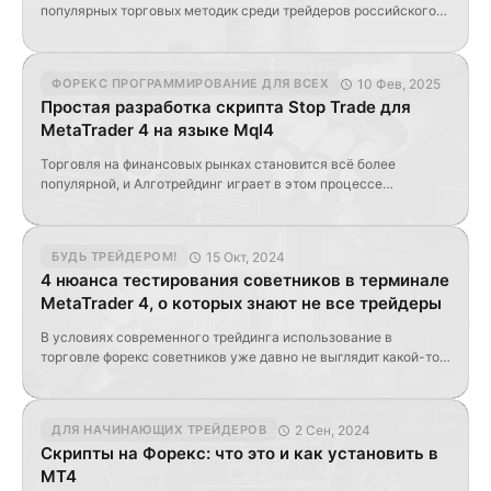
популярных торговых методик среди трейдеров российского
рынка. Название отражает суть подхода: выбор направления
сделки осуществляется случайным образом, аналогично
подбрасыванию монеты («орел» или «решка»). Несмотря на
10 Фев, 2025
ФОРЕКС ПРОГРАММИРОВАНИЕ ДЛЯ ВСЕХ
простоту концепции, стратегия привлекает внимание
Простая разработка скрипта Stop Trade для
начинающих трейдеров своей доступностью и
MetaTrader 4 на языке Mql4
интуитивностью. Содержание Суть торговой стратегии
Преимущества и недостатки стратегии Программный код
Торговля на финансовых рынках становится всё более
советника […]
популярной, и Алготрейдинг играет в этом процессе
значительную роль. В этой статье мы рассмотрим простую
разработку скрипта для MetaTrader 4, который закроет все
открытые позиции и удалит все отложенные ордера. Скрипт
15 Окт, 2024
БУДЬ ТРЕЙДЕРОМ!
будет написан на популярном языке программирования MQL4,
4 нюанса тестирования советников в терминале
который зарекомендовал себя как простой и надёжный
MetaTrader 4, о которых знают не все трейдеры
инструмент для разработки […]
В условиях современного трейдинга использование в
торговле форекс советников уже давно не выглядит какой-то
экзотикой. Практически каждый день появляются новые
платные и бесплатные торговые роботы, которые впечатляют
доходностью и вызывают желание быстренько заработать.
2 Сен, 2024
ДЛЯ НАЧИНАЮЩИХ ТРЕЙДЕРОВ
Однако ставить эксперта на торговый счет без проверки –
Скрипты на Форекс: что это и как установить в
сомнительная затея, ведущая к «неожиданным» потерям в
MT4
потенциале. Поэтому рекомендуем начать работу с […]