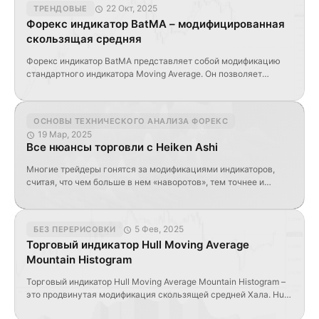
22 Окт, 2025
ТРЕНДОВЫЕ
Форекс индикатор BatMA – модифицированная
скользящая средняя
Форекс индикатор BatMA представляет собой модификацию
стандартного индикатора Moving Average. Он позволяет
использовать в нем как общепринятые методы усреднения
(SMA, SMMA, LWMA, EMA), так и усреднение посредством
фильтра Баттерворта второго порядка. В радиотехнике
ОСНОВЫ ТЕХНИЧЕСКОГО АНАЛИЗА ФОРЕКС
подобный фильтр используется для разделения частотных
19 Мар, 2025
сигналов. Настройки форекс индикатора BatMA Открывая
Все нюансы торговли с Heiken Ashi
закладку «Параметры» этого индикатора, вы найдёте доступ к
следующим настройкам: MA_Period […]
Многие трейдеры гонятся за модификациями индикаторов,
считая, что чем больше в нем «наворотов», тем точнее и
прибыльнее будут торговые сигналы. Стандартные
индикаторы оказываются, совершенно незаслуженно, забыты
и брошены. Сегодня мы поговорим об одном из таких
5 Фев, 2025
БЕЗ ПЕРЕРИСОВКИ
индикаторов, который, при его грамотном использовании дает
Торговый индикатор Hull Moving Average
трейдеру огромнейшее преимущество. Речь пойдет об
Mountain Histogram
индикаторе Heiken Ashi. Это японская методика построения […]
Торговый индикатор Hull Moving Average Mountain Histogram –
это продвинутая модификация скользящей средней Хала. Hull
МА или скользящая средняя Хала обладает одной ключевой