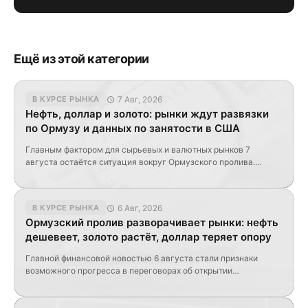
Ещё из этой категории
7 Авг, 2026
В КУРСЕ РЫНКА
Нефть, доллар и золото: рынки ждут развязки
по Ормузу и данных по занятости в США
Главным фактором для сырьевых и валютных рынков 7
августа остаётся ситуация вокруг Ормузского пролива.
Ожидания его скорого открытия ранее привели к падению
нефти, однако условия, предлагаемые Ираном, оказались
существенно жёстче первоначальных ожиданий.
6 Авг, 2026
В КУРСЕ РЫНКА
Одновременно рынки ждут свежих данных по занятости в
Ормузский пролив разворачивает рынки: нефть
США, которые могут изменить прогноз по процентным ставкам
дешевеет, золото растёт, доллар теряет опору
ФРС. Нефть возвращает геополитические риски Иран
рассматривает […]
Главной финансовой новостью 6 августа стали признаки
возможного прогресса в переговорах об открытии
Ормузского пролива. Даже без окончательного соглашения
заявления Ирана и Омана уже привели к снижению нефтяных
котировок, росту золота и ослаблению доллара. Однако рынки