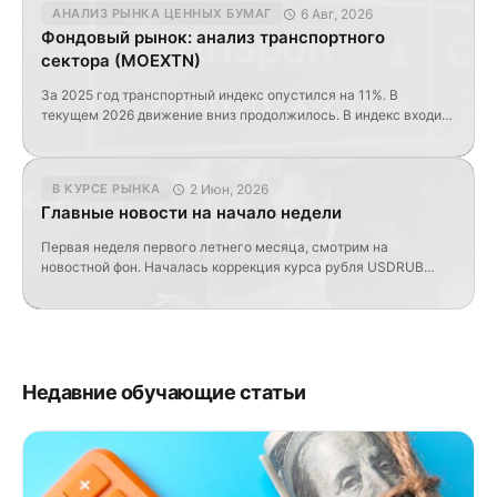
6 Авг, 2026
АНАЛИЗ РЫНКА ЦЕННЫХ БУМАГ
пока торгуют не свершившийся факт, а вероятность
Фондовый рынок: анализ транспортного
дипломатической развязки. Дипломатия вытесняет
сектора (MOEXTN)
геополитические риски Иран сообщил о достижении
взаимопонимания с […]
За 2025 год транспортный индекс опустился на 11%. В
текущем 2026 движение вниз продолжилось. В индекс входит
пять компаний почти что одинакового размера, за
исключением ПАО НКХП, которая существенно меньше
остальных. За 2025 г. получилась следующая картина:
2 Июн, 2026
В КУРСЕ РЫНКА
Аэрофлот: -1,9% Дальневосточное морское пароходство:
Главные новости на начало недели
-15,1% Совкомфлот: -23,3% ПАО НКХП: -16,5% Новороссийский
морской торговый порт: -5,9% Критерии сравнительной […]
Первая неделя первого летнего месяца, смотрим на
новостной фон. Началась коррекция курса рубля USDRUB
поднялся к 71,8 EURRUB на 83,7 CNYRUB находится на 10,6 Но
общая картина за квартал всё равно продолжает оставаться
для курса иностранной валюты плачевной. Так, юань за 3
месяца упал почти на 10%, EUR и USD снижаются против
рубля еще сильнее. […]
Недавние обучающие статьи