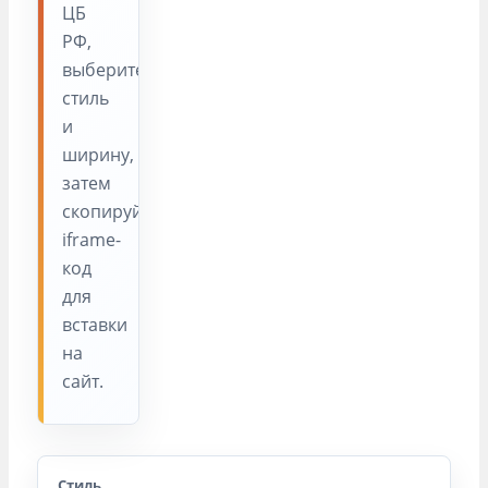
ЦБ
РФ,
выберите
стиль
и
ширину,
затем
скопируйте
iframe-
код
для
вставки
на
сайт.
Стиль