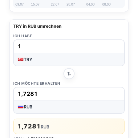
09.07
15.07
22.07
28.07
04.08
08.08
TRY in RUB umrechnen
ICH HABE
TRY
⇅
ICH MÖCHTE ERHALTEN
RUB
1,7281
RUB