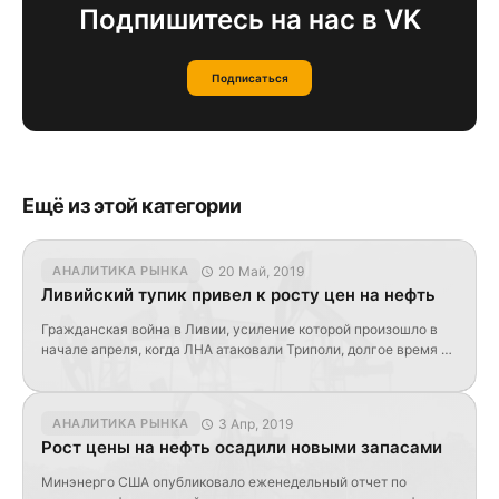
Подпишитесь на нас в VK
Подписаться
Ещё из этой категории
20 Май, 2019
АНАЛИТИКА РЫНКА
Ливийский тупик привел к росту цен на нефть
Гражданская война в Ливии, усиление которой произошло в
начале апреля, когда ЛНА атаковали Триполи, долгое время не
могла оказать давления на объемы добычи нефти в стране.
Цена на нефть выросла из-за рисков снижения поставок из
Ливии и США Не смотря на штурм столицы, Ливия смогла
3 Апр, 2019
АНАЛИТИКА РЫНКА
увеличить объем производства «черного золота» в апреле на
Рост цены на нефть осадили новыми запасами
71 тыс. […]
Минэнерго США опубликовало еженедельный отчет по