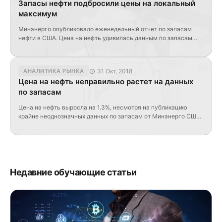
Запасы нефти подбросили цены на локальный
прогноз Bloomberg: -0.800 млн. б.); […]
максимум
Минэнерго опубликовало еженедельный отчет по запасам
нефти в США. Цена на нефть удивилась данным по запасам
Результаты оказались в целом в рамках ожиданий, но
некоторые индикаторы несколько удивили: запасы нефти:
-3.862 млн. б. (API: -2.580 млн. б., прогноз Bloomberg: +3.000
31 Окт, 2018
АНАЛИТИКА РЫНКА
млн. б.); запасы бензина: -4.624 млн. б. (API: -5.850 млн. б.,
Цена на нефть неправильно растет на данных
прогноз: -3.000 млн. б.); […]
по запасам
Цена на нефть выросла на 1.3%, несмотря на публикацию
крайне неоднозначных данных по запасам от Минэнерго США.
Цена на нефть продемоснтрировала неправильный рост на
запасах в США В первую очередь в глаза бросает
восстановление и рост объема добычи: запасы нефти: +3.217
млн. б. (API: +5.69 млн. б., прогноз Bloomberg: +3.110 млн. б.);
запасы бензина: -3.161 […]
Недавние обучающие статьи