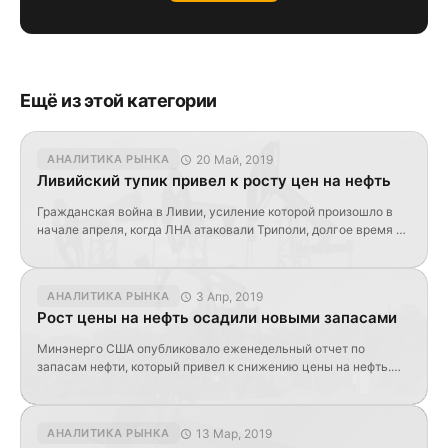
Ещё из этой категории
20 Май, 2019
АНАЛИТИКА РЫНКА
Ливийский тупик привел к росту цен на нефть
Гражданская война в Ливии, усиление которой произошло в
начале апреля, когда ЛНА атаковали Триполи, долгое время не
могла оказать давления на объемы добычи нефти в стране.
Цена на нефть выросла из-за рисков снижения поставок из
Ливии и США Не смотря на штурм столицы, Ливия смогла
3 Апр, 2019
АНАЛИТИКА РЫНКА
увеличить объем производства «черного золота» в апреле на
Рост цены на нефть осадили новыми запасами
71 тыс. […]
Минэнерго США опубликовало еженедельный отчет по
запасам нефти, который привел к снижению цены на нефть.
Цена на нефть упала почти на 1% Инвесторы не смогли
пережить рост запасов вторую неделю подряд. Более того,
прогнозы вновь не подтвердились, что только усилило
13 Мар, 2019
АНАЛИТИКА РЫНКА
падение: запасы нефти: +7.238 млн. б. (API: +3.000 млн. б.,