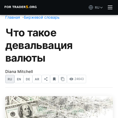
RU
Главная
Биржевой словарь
Что такое
девальвация
валюты
Diana Mitchell
RU
EN
DE
AR
24643