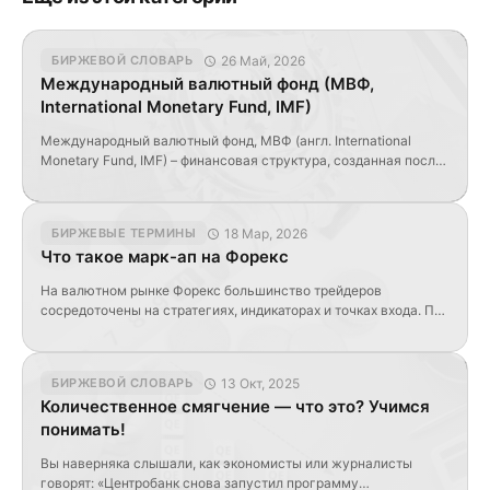
26 Май, 2026
БИРЖЕВОЙ СЛОВАРЬ
Международный валютный фонд (МВФ,
International Monetary Fund, IMF)
Международный валютный фонд, МВФ (англ. International
Monetary Fund, IMF) – финансовая структура, созданная после
Второй Мировой войны с целью создания стабильной
экономики каждого государства, предотвращения возможных
экономических потрясений в мире, обеспечения
18 Мар, 2026
БИРЖЕВЫЕ ТЕРМИНЫ
экономического и торгового сотрудничества стран, а также
Что такое марк-ап на Форекс
стабилизации платежного баланса участников в случае
необходимости. Это крупная международная финансовая
На валютном рынке Форекс большинство трейдеров
организация, в которую входят большинство государств […]
сосредоточены на стратегиях, индикаторах и точках входа. При
этом часто игнорируется один из ключевых факторов —
издержки торговли. Одной из таких скрытых комиссий
является марк-ап (mark-up), который напрямую влияет на
13 Окт, 2025
БИРЖЕВОЙ СЛОВАРЬ
итоговую прибыль. Разберёмся, что это такое на примере. Что
Количественное смягчение — что это? Учимся
такое маркап Марк-ап — это наценка, которую брокер
понимать!
добавляет к […]
Вы наверняка слышали, как экономисты или журналисты
говорят: «Центробанк снова запустил программу