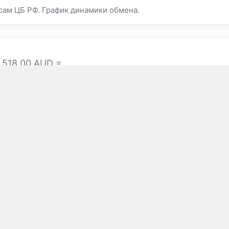
сам ЦБ РФ. График динамики обмена.
518,00 AUD =
4,1020
USD
,702900 USD
· Источник: ЦБ РФ