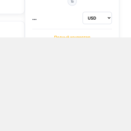
⇅
364,1020
Полный конвертер
Установить себе на сайт
▾
<iframe src="https://fortraders.org/c
urrencyconverter/widget/" width="300" 
height="200" frameborder="0"></iframe
>
Копировать
365.4466
364.0905