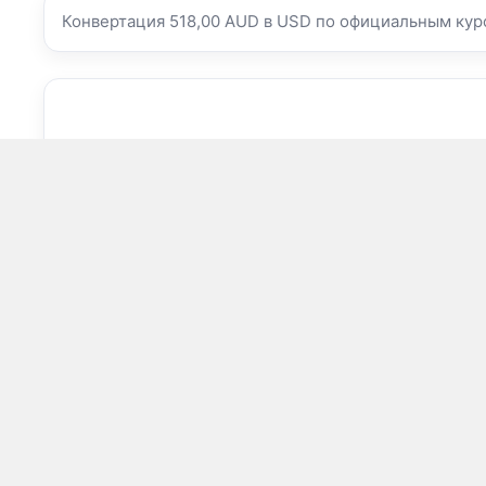
Конвертация 518,00 AUD в USD по официальным кур
36
1 AUD =
0
AUD/USD