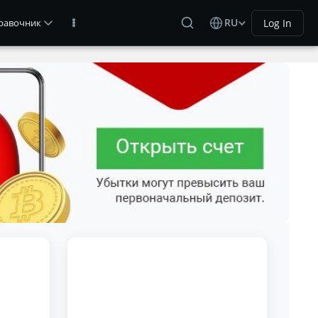
RU
Log In
равочник