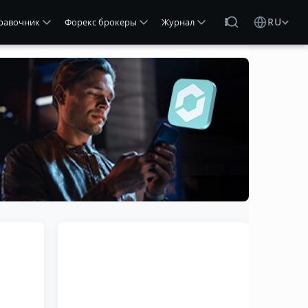
RU
равочник
Форекс брокеры
Журнал