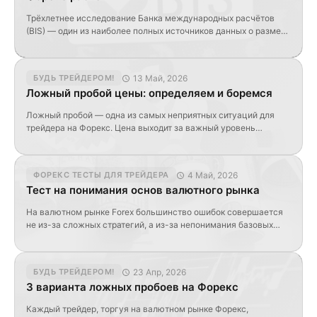
Трёхлетнее исследование Банка международных расчётов
(BIS) — один из наиболее полных источников данных о размере
и структуре мировых внебиржевых рынков валютных и
процентных деривативов. Его задача — повысить
прозрачность этих рынков и помочь центральным банкам,
13 Май, 2026
БУДЬ ТРЕЙДЕРОМ!
регуляторам и участникам рынка отслеживать изменения в
Ложный пробой цены: определяем и боремся
глобальной финансовой системе. Активность на валютных
рынках отслеживается в рамках этого исследования каждые
Ложный пробой — одна из самых неприятных ситуаций для
[…]
трейдера на Форекс. Цена выходит за важный уровень
поддержки или сопротивления, создаёт ощущение начала
сильного движения, активирует высталенные ордера, а затем
быстро возвращается обратно в диапазон. В результате
4 Май, 2026
ФОРЕКС ТЕСТЫ ДЛЯ ТРЕЙДЕРА
трейдер входит в рынок слишком поздно или не по плану, а
Тест на понимания основ валютного рынка
сделка почти сразу оказывается в минусе. Такие […]
На валютном рынке Forex большинство ошибок совершается
не из-за сложных стратегий, а из-за непонимания базовых
принципов. Многие трейдеры открывают сделки,
ориентируясь на эмоции, чужие сигналы или визуальные
паттерны, не задаваясь вопросом, как на самом деле устроен
23 Апр, 2026
БУДЬ ТРЕЙДЕРОМ!
рынок и за счёт чего формируется прибыль. Этот тест —
3 варианта ложных пробоев на Форекс
простой способ проверить, есть ли у вас фундаментальное
понимание […]
Каждый трейдер, торгуя на валютном рынке Форекс,