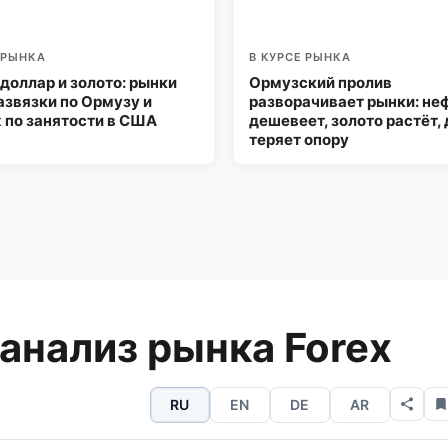
 РЫНКА
В КУРСЕ РЫНКА
 доллар и золото: рынки
Ормузский пролив
азвязки по Ормузу и
разворачивает рынки: не
 по занятости в США
дешевеет, золото растёт,
теряет опору
нализ рынка Forex
RU
EN
DE
AR