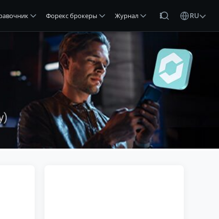
RU
равочник
Форекс брокеры
Журнал