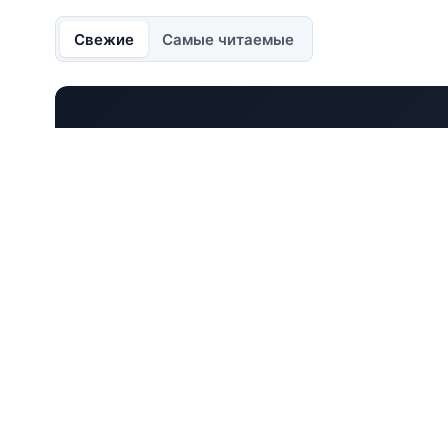
Свежие
Самые читаемые
ФОРТРЕЙДЕР №115
Нефть – инфляция – ку
прогноз?
Если мы торгуем ту или иную валютную пару,
стремление понять, какие еще дополнительны