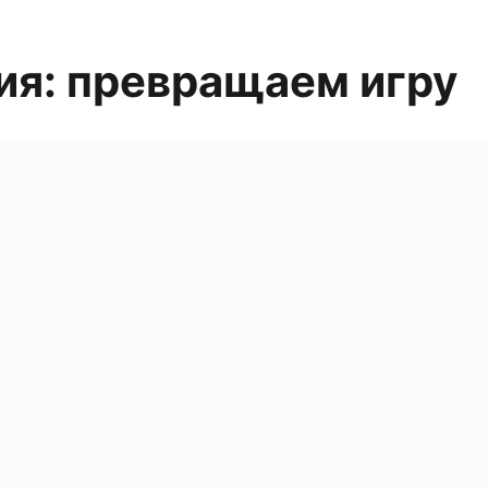
ия: превращаем игру
RU
EN
DE
AR
5350