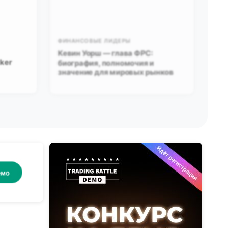
ФИНАНСОВЫЕ ЛИДЕРЫ
Кевин Уорш — глава ФРС:
iker
биография, полномочия и
значение для мировых рынков