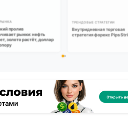
 РЫНКА
ТРЕНДОВЫЕ СТРАТЕГИИ
кий пролив
Внутридневная торговая
чивает рынки: нефть
стратегия форекс Pips Str
т, золото растёт, доллар
опору