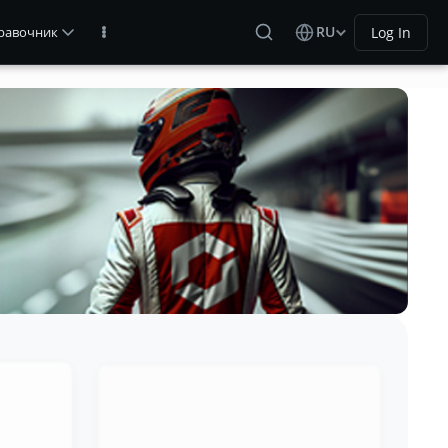
RU
Log In
равочник