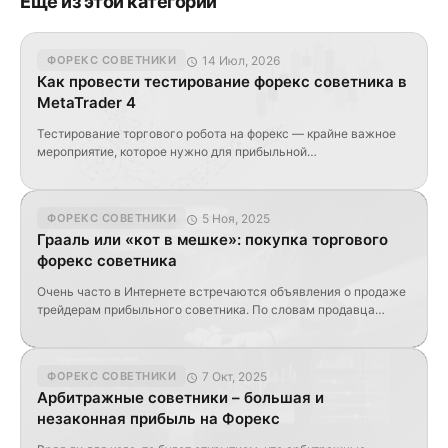
Ещё из этой категории
14 Июл, 2026
ФОРЕКС СОВЕТНИКИ
Как провести тестирование форекс советника в
MetaTrader 4
Тестирование торгового робота на форекс — крайне важное
мероприятие, которое нужно для прибыльной
автоматизированной работы на валютном рынке. Разумеется,
трейдер может проверять своего форекс советника на демо-
счете несколько недель или месяцев, но есть и иные
5 Ноя, 2025
ФОРЕКС СОВЕТНИКИ
варианты, более простые и оперативные. Нет надобности
Грааль или «кот в мешке»: покупка торгового
ждать месяц или больше, тестируя надежность скаченного
форекс советника
советника, когда все можно сделать за […]
Очень часто в Интернете встречаются объявления о продаже
трейдерам прибыльного советника. По словам продавца
трейдер, купивший его, увеличит депозит минимум на 100%
всего за месяц. Доказательством этого, как правило, служит
красивый отчет тестера стратегий из MetaTrader. Обсудим,
7 Окт, 2025
ФОРЕКС СОВЕТНИКИ
стоит ли доверять таким обещаниям и на что трейдеру
Арбитражные советники – большая и
действительно стоит тратить свои деньги. Фантастическая
незаконная прибыль на Форекс
прибыль Часто такой […]