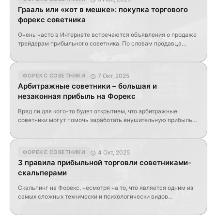
варианты, более простые и оперативные. Нет надобности
Грааль или «кот в мешке»: покупка торгового
ждать месяц или больше, тестируя надежность скаченного
форекс советника
советника, когда все можно сделать за […]
Очень часто в Интернете встречаются объявления о продаже
трейдерам прибыльного советника. По словам продавца
трейдер, купивший его, увеличит депозит минимум на 100%
всего за месяц. Доказательством этого, как правило, служит
красивый отчет тестера стратегий из MetaTrader. Обсудим,
7 Окт, 2025
ФОРЕКС СОВЕТНИКИ
стоит ли доверять таким обещаниям и на что трейдеру
Арбитражные советники – большая и
действительно стоит тратить свои деньги. Фантастическая
незаконная прибыль на Форекс
прибыль Часто такой […]
Вряд ли для кого-то будет открытием, что арбитражные
советники могут помочь заработать внушительную прибыль
при минимальных рисках на валютном рынке Форекс. Но не
все так просто, как выглядит при первоначальном знакомстве
с арбитражем. Что подразумевается под арбитражем на
4 Окт, 2025
ФОРЕКС СОВЕТНИКИ
Форекс и почему он такой прибыльный Существуют несколько
3 правила прибыльной торговли советниками-
видов арбитражных систем, однако в их основе лежит один
скальперами
принцип […]
Скальпинг на Форекс, несмотря на то, что является одним из
самых сложных технически и психологически видов
трейдинга, давно пользуется заслуженной популярностью.
Естественно, не обошли его стороной и создатели советников.