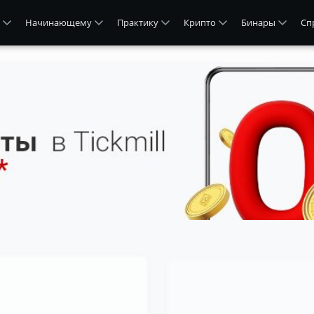
Начинающему
Практику
Крипто
Бинары
Сп