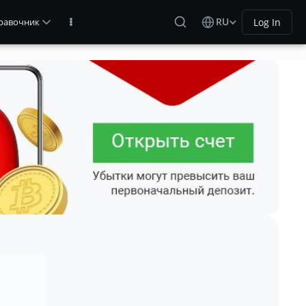
RU
Log In
равочник