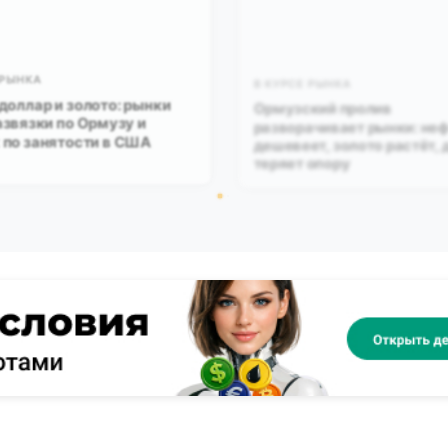
 РЫНКА
В КУРСЕ РЫНКА
доллар и золото: рынки
Ормузский пролив
звязки по Ормузу и
разворачивает рынки: не
по занятости в США
дешевеет, золото растёт,
теряет опору