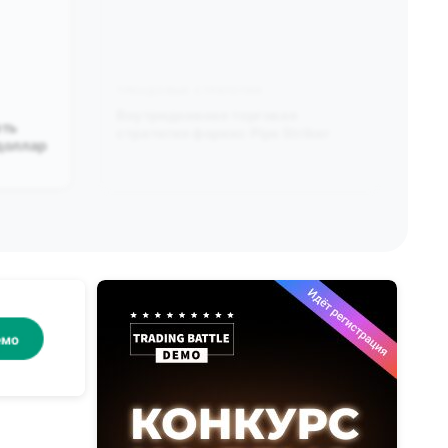
ТРЕНДОВЫЕ СТРАТЕГИИ
Внутридневная торговая
фть
стратегия форекс Pips Striker
 доллар