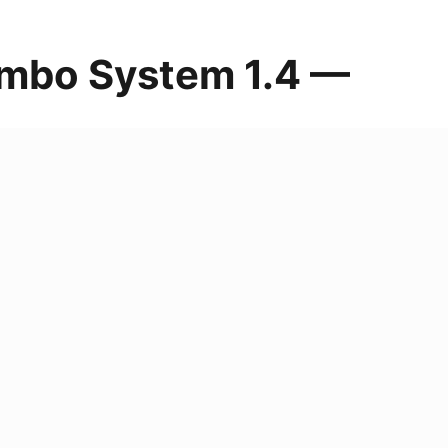
mbo System 1.4 —
RU
12061