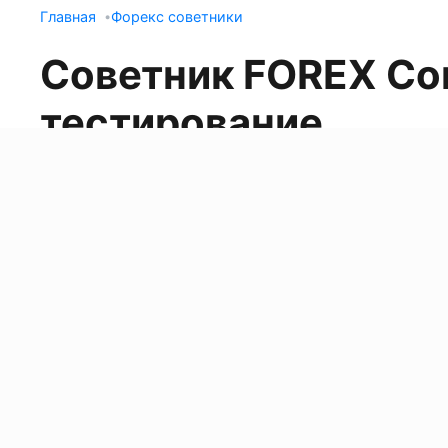
Главная
Форекс советники
Cоветник FOREX Co
тестирование
ForTrader.org